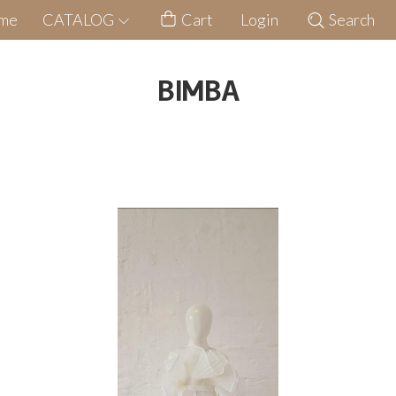
me
CATALOG
Cart
Login
Search
BIMBA