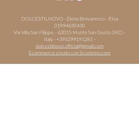
DOLCESTILNOVO - Elena Brovarenco - P.Iva
01994630430
Via Villa San Filippo, - 62015 Monte San Giusto (MC) -
Italy - +393299191281 -
dolcestilnovo.official@gmail.com
Ecommerce creato con
Scontrino.com