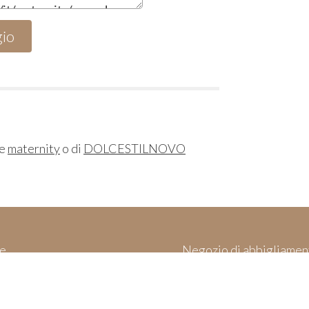
ne
maternity
o di
DOLCESTILNOVO
e
Negozio di abbigliamen
rello
Made in Italy & 
e Cookies
i di vendita