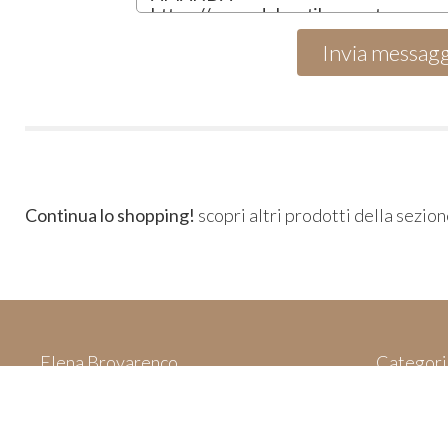
Continua lo shopping!
scopri altri prodotti della sezio
Elena Brovarenco
Categori
Via Villa San Filippo,
Il tuo car
62015 Monte San Giusto (MC)
Privacy 
Italy
Condizion