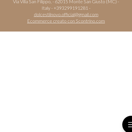
Via Villa San Filippo, - 62015 Monte San Giusto (MC) -
Italy - +393299191281 -
dolcestilnovo.official@gmail.com
Ecommerce creato con
Scontrino.com