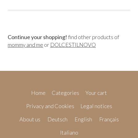
Continue your shopping!
find other products of
mommy and me
or
DOLCESTILNOVO
Home
Categories
Your cart
Privacy and Cookies
Legal notices
About us
Deutsch
English
Français
Italiano