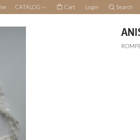
me
CATALOG
Cart
Login
Search
ANI
ROMPE