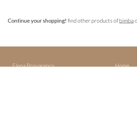
Continue your shopping!
find other products of
bimba
Elena Brovarenco
Home
Via Villa San Filippo,
Categori
62015 Monte San Giusto (MC)
Your cart
Italy
Privacy 
P. IVA 01994630430
Legal not
dolcestilnovo.official@gmail.com
About us
+393299191281
Deutsch
English
Français
Italiano