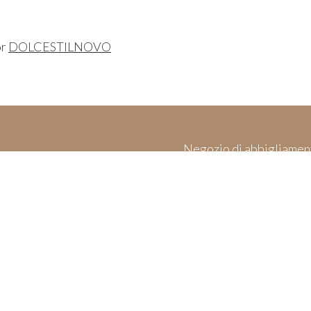
or
DOLCESTILNOVO
Negozio di abbigliamen
es
Made in Italy & 
and Cookies
ices