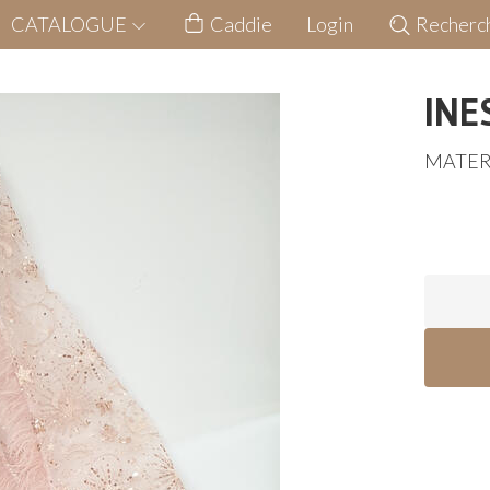
CATALOGUE
Caddie
Login
Recherc
INE
MATER