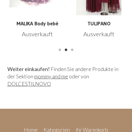
d
MALIKA Body bebè
TULIPANO
Ausverkauft
Ausverkauft
Weiter einkaufen!
Finden Sie andere Produkte in
der Sektion
mommy and me
oder von
DOLCESTILNOVO
Home
Kategorien
Ihr Warenkorb