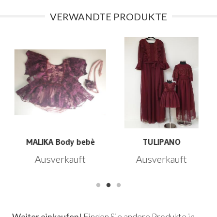
VERWANDTE PRODUKTE
d
MALIKA Body bebè
TULIPANO
Ausverkauft
Ausverkauft
Weiter einkaufen!
Finden Sie andere Produkte in