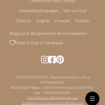
Datenschutz und Cookies
Verkaufsbedingungen
Wer wir sind
Deutsch
English
Français
Italiano
Negozio di abbigliamento donna e bambino
Made in Italy & Handmade
DOLCESTILNOVO - Elena Brovarenco - P.Iva
01994630430
Via Villa San Filippo, - 62015 Monte San Giusto (MC) -
Italy - +393299191281 -
dolcestilnovo.official@gmail.com
Ecommerce creato con
Scontrino.com