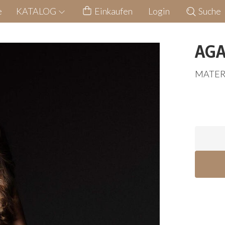
e
KATALOG
Einkaufen
Login
Suche
AGA
MATER