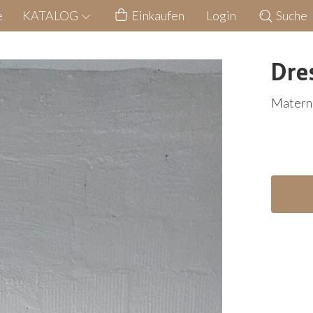
e
KATALOG
Einkaufen
Login
Suche
Dre
Materni