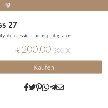
ss 27
ty photosession, fine-art photography
200,00
€
300,00
Kaufen