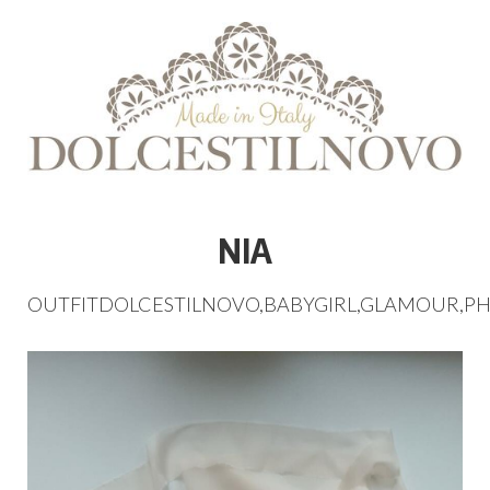
NIA
OUTFITDOLCESTILNOVO
,
BABYGIRL
,
GLAMOUR
,
P