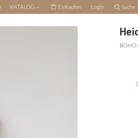
e
KATALOG
Einkaufen
Login
Suche
Hei
BOHO